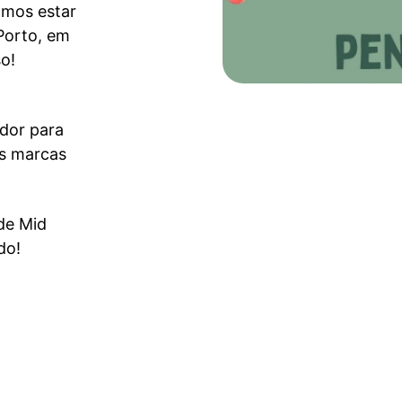
amos estar
Porto, em
o!
ador para
as marcas
 de Mid
do!